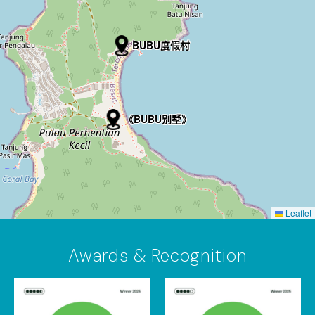
BUBU度假村
《BUBU别墅》
Leaflet
Awards & Recognition