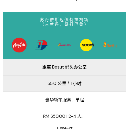
苏丹依斯迈佩特拉机场
(吉兰丹，哥打巴鲁)
距离 Besut 码头办公室
55.0 公里 / 1 小时
豪华轿车服务：单程
RM 350.00 | 2-4 人。
* 需预订