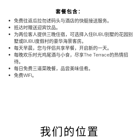
套餐包含：
免费往返瓜拉勿述码头与酒店的快艇接送服务。
抵达时赠送迎宾饮品。
为两位客人提供三晚住宿，可选择入住BUBU别墅的花园别
墅或BUBU度假村的豪华海景客房。
每天早晨，您与伴侣共享早餐，开启新的一天。
每晚欢乐时光鸡尾酒与小食，尽享The Terrace的热情招
待。
每日免费三道菜晚餐，品尝美味佳肴。
免费WIFI。
我们的位置