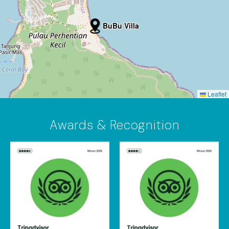
BuBu Villa
Leaflet
Awards & Recognition