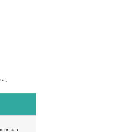
cil,
urans dan