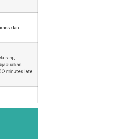
urans dan
sekurang-
ijadualkan.
 30 minutes late