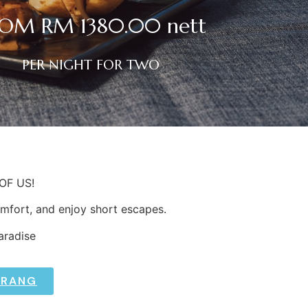
OM RM 1380.00 nett
PER NIGHT FOR TWO
OF US!
omfort, and enjoy short escapes.
aradise
ARANG