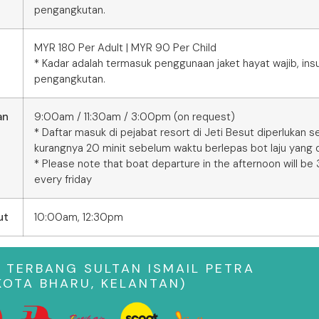
pengangkutan.
MYR 180 Per Adult | MYR 90 Per Child
* Kadar adalah termasuk penggunaan jaket hayat wajib, ins
pengangkutan.
an
9:00am / 11:30am / 3:00pm (on request)
* Daftar masuk di pejabat resort di Jeti Besut diperlukan 
kurangnya 20 minit sebelum waktu berlepas bot laju yang d
* Please note that boat departure in the afternoon will be
every friday
ut
10:00am, 12:30pm
 TERBANG SULTAN ISMAIL PETRA
KOTA BHARU, KELANTAN)