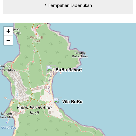
* Tempahan Diperlukan
+
−
BuBu Resort
Vila BuBu