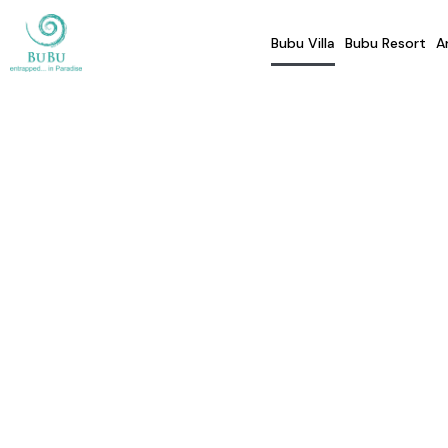
Bubu Villa
Bubu Resort
A