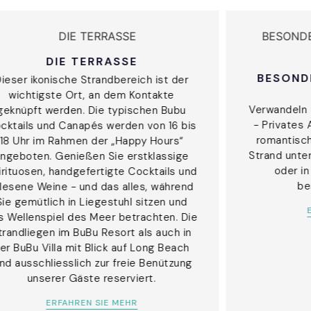
DIE TERRASSE
BESONDE
ieser ikonische Strandbereich ist der
wichtigste Ort, an dem Kontakte
Verwandeln 
geknüpft werden. Die typischen Bubu
- Privates
cktails und Canapés werden von 16 bis
romantisc
18 Uhr im Rahmen der „Happy Hours“
Strand unte
ngeboten. Genießen Sie erstklassige
oder in
irituosen, handgefertigte Cocktails und
be
lesene Weine - und das alles, während
Sie gemütlich in Liegestuhl sitzen und
s Wellenspiel des Meer betrachten. Die
trandliegen im BuBu Resort als auch in
er BuBu Villa mit Blick auf Long Beach
ind ausschliesslich zur freie Benützung
unserer Gäste reserviert.
ERFAHREN SIE MEHR