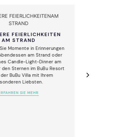
KULINA
GRUPPENVERA
RE FEIERLICHKEITEN
AM STRAND
Erkundigen Sie si
köstlichen asiatische
Sie Momente in Erinnerungen
köstlichen Strand-B
 Abendessen am Strand oder
Meeresfr
hes Candle-Light-Dinner am
r den Sternen im BuBu Resort
ERFAHREN 
 der BuBu Villa mit Ihrem
sonderen Liebsten.
ERFAHREN SIE MEHR