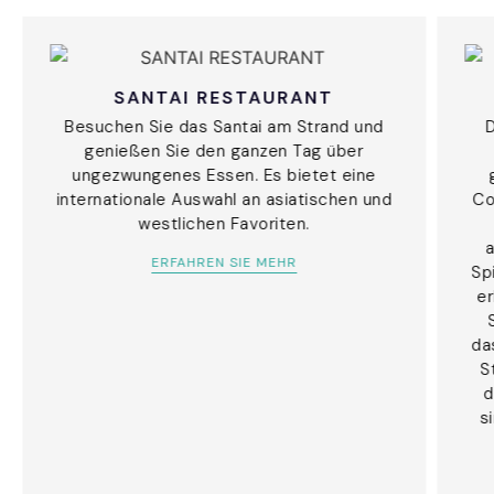
SANTAI RESTAURANT
Besuchen Sie das Santai am Strand und
D
genießen Sie den ganzen Tag über
ungezwungenes Essen. Es bietet eine
internationale Auswahl an asiatischen und
Co
westlichen Favoriten.
a
ERFAHREN SIE MEHR
Sp
er
da
S
d
s