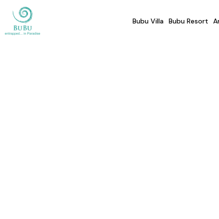
Bubu Villa
Bubu Resort
A