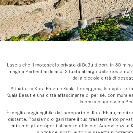
A
Lascia che il motoscafo privato di BuBu ti porti in 30 minu
magica Perhentian Island! Situata al largo della costa no
dalla piccola città di pescat
Situata tra Kota Bharu e Kuala Terengganu; le capitali st
Kuala Besut è una città affascinante di per sé, con mural
la porta d'accesso a Per
È meglio raggiungibile dall'aeroporto di Kota Bharu, mentr
distante. Possiamo organizzare il tuo trasferimento privat
entrambi gli aeroporti al nostro ufficio di Accoglienza a 
singoli nei nostri autobus navetta programmat