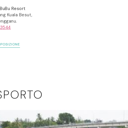
 BuBu Resort
ung Kuala Besut,
engganu.
 3544
 POSIZIONE
ASPORTO