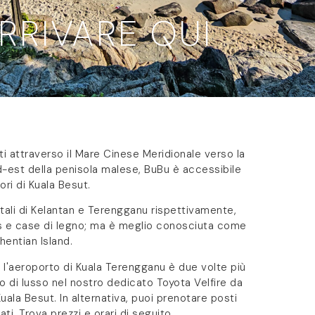
RRIVARE QUI
ti attraverso il Mare Cinese Meridionale verso la
rd-est della penisola malese, BuBu è accessibile
ori di Kuala Besut.
atali di Kelantan e Terengganu rispettivamente,
es e case di legno; ma è meglio conosciuta come
hentian Island.
e l'aeroporto di Kuala Terengganu è due volte più
o di lusso nel nostro dedicato Toyota Velfire da
Kuala Besut. In alternativa, puoi prenotare posti
i. Trova prezzi e orari di seguito.