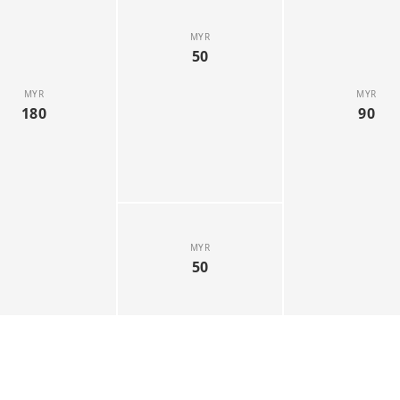
MYR
50
MYR
MYR
180
90
MYR
50