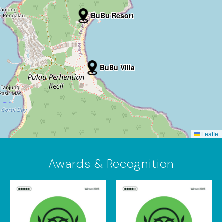
BuBu Resort
BuBu Villa
Leaflet
Awards & Recognition